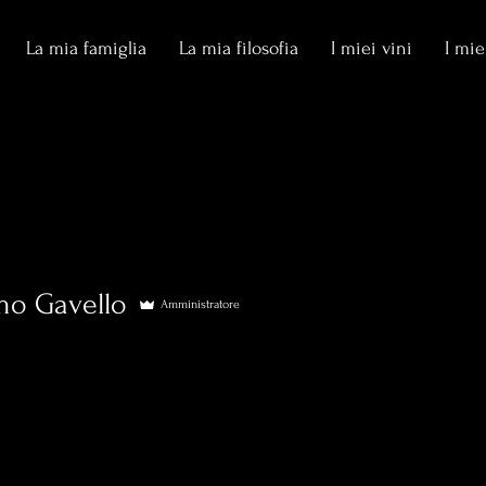
La mia famiglia
La mia filosofia
I miei vini
I mie
o Gavello
Amministratore
Gavello
0
Seguiti