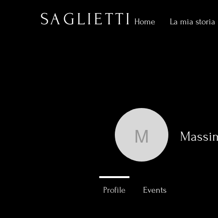
SAGLIETTI
Home
La mia storia
Massim
Massimo 
0
Follower
Profile
Events