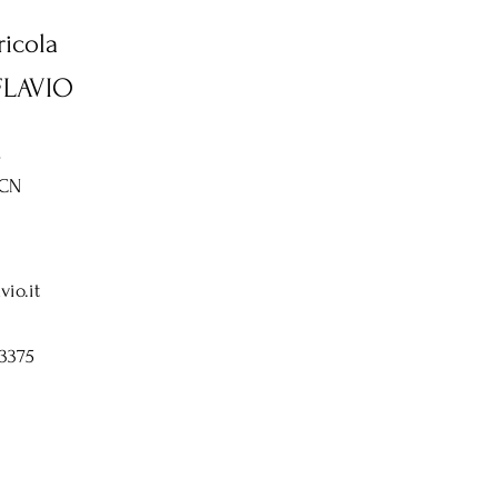
icola
FLAVIO
2
 CN
vio.it
 3375