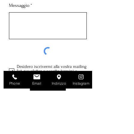
Messaggio
Desidero iscrivermi alla vostra mailing
list, newsletter e accetto termini e
condizioni della
Privacy Policy
Phone
Email
Indirizzo
Instagram
Invio
Azienda Agricola
SAGLIETTI FLAVIO